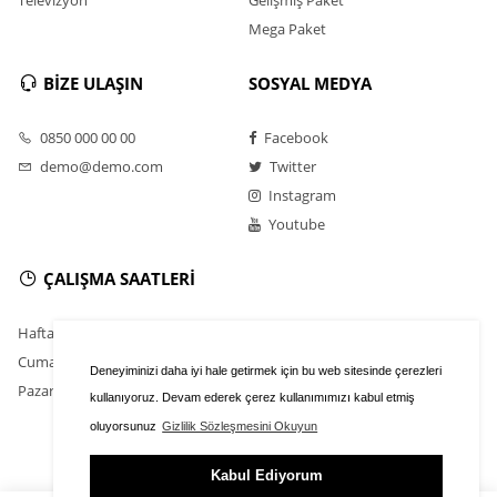
Mega Paket
BİZE ULAŞIN
SOSYAL MEDYA
0850 000 00 00
Facebook
demo@demo.com
Twitter
Instagram
Youtube
ÇALIŞMA SAATLERİ
Hafta İçi : 9.00 - 18.30
Cumartesi : 11.00 - 16.00
Deneyiminizi daha iyi hale getirmek için bu web sitesinde çerezleri
Pazar : Kapalı
kullanıyoruz. Devam ederek çerez kullanımımızı kabul etmiş
oluyorsunuz
Gizlilik Sözleşmesini Okuyun
Kabul Ediyorum