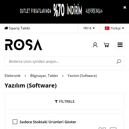
Sipariş Takibi
Yardım
Öd
TRY ₺
Türkçe
Elektronik
Bilgisayar, Tablet
Yazılım (Software)
Yazılım (Software)
FİLTRELE
Sadece Stoktaki Ürünleri Göster